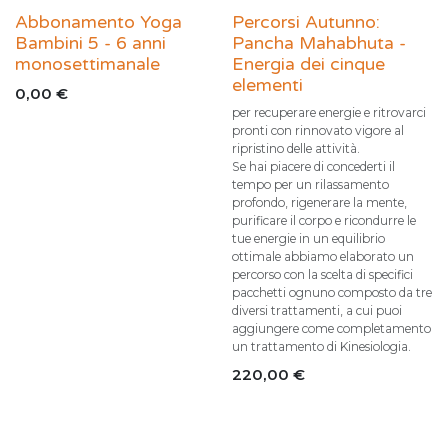
Abbonamento Yoga
Percorsi Autunno:
Bambini 5 - 6 anni
Pancha Mahabhuta -
monosettimanale
Energia dei cinque
elementi
0,00
€
per recuperare energie e ritrovarci
pronti con rinnovato vigore al
ripristino delle attività.
Se hai piacere di concederti il
tempo per un rilassamento
profondo, rigenerare la mente,
purificare il corpo e ricondurre le
tue energie in un equilibrio
ottimale abbiamo elaborato un
percorso con la scelta di specifici
pacchetti ognuno composto da tre
diversi trattamenti, a cui puoi
aggiungere come completamento
un trattamento di Kinesiologia.
220,00
€