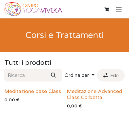
Passa al contenuto
Corsi e Trattamenti
Tutti i prodotti
Ordina per
Filtri
Meditazione base Class
Meditazione Advanced
Class Corbetta
0,00
€
0,00
€