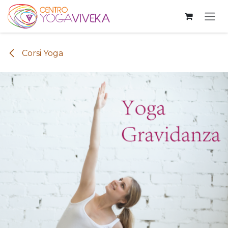
Passa al contenuto
Corsi Yoga