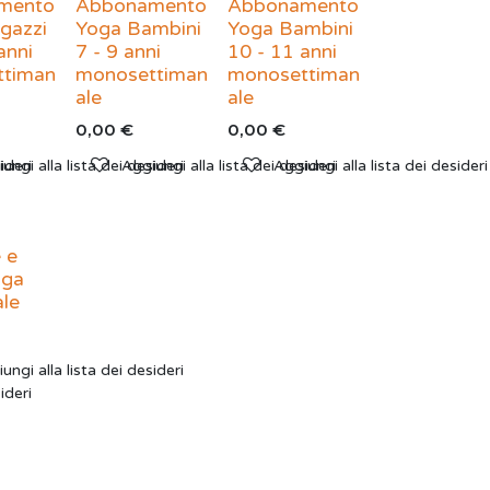
mento
Abbonamento
Abbonamento
gazzi
Yoga Bambini
Yoga Bambini
anni
7 - 9 anni
10 - 11 anni
ttiman
monosettiman
monosettiman
ale
ale
0,00
€
0,00
€
ideri
ungi alla lista dei desideri
Aggiungi alla lista dei desideri
Aggiungi alla lista dei desideri
 e
oga
ale
ungi alla lista dei desideri
ideri