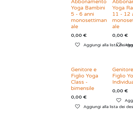
Abbonamento
Abbona
Yoga Bambini
Yoga Ra
5 - 6 anni
11 - 12 
monosettiman
monose
ale
ale
0,00
€
0,00
€
Aggiungi alla lista dei des
Aggi
Genitore e
Genitore
Figlio Yoga
Figlio Y
Class -
Individu
bimensile
0,00
€
0,00
€
Aggi
Aggiungi alla lista dei des