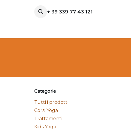
Passa al contenuto
+ 39 339 77 43 121
Home
Corsi e Trattamenti
Prenotazio
Categorie
Tutti i prodotti
Corsi Yoga
Trattamenti
Kids Yoga