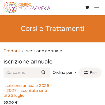
Passa al contenuto
Corsi e Trattamenti
Prodotti
iscrizione annuale
iscrizione annuale
Ordina per
Filtri
iscrizione annuale 2026
- 2027 - scontata sino
al 26 luglio
35,00
€