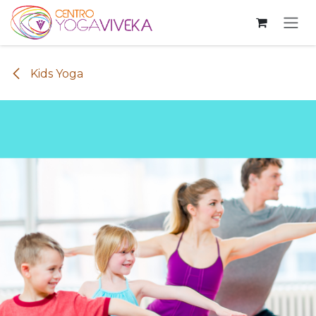
Passa al contenuto
Kids Yoga