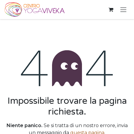
Passa al contenuto
Errore 404
Impossibile trovare la pagina
richiesta.
Niente panico.
Se si tratta di un nostro errore, invia
un messaggio da
questa pagina
.