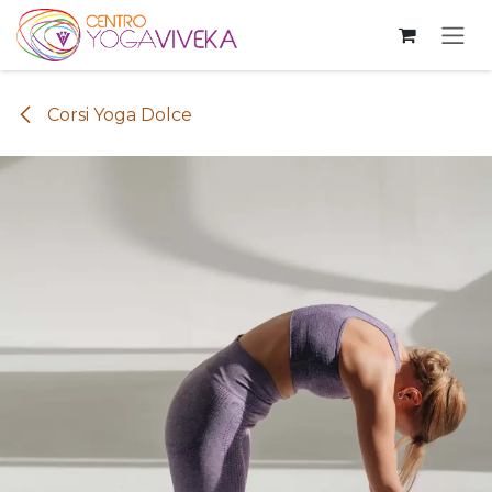
Passa al contenuto
Corsi Yoga Dolce